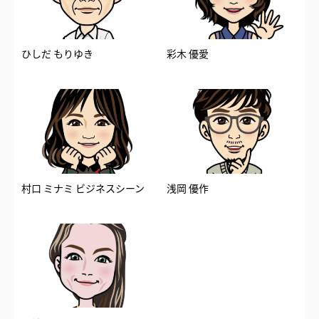
ひしだ もりゆき
彩木 優愛
村口 ミナミ ビジネスシーン
浅岡 優作