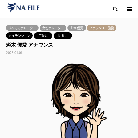
検索
すべてのナレーター
女性ナレーター
彩木 優愛
アナウンス・施設
ハイテンション
可愛い
明るい
彩木 優愛 アナウンス
2023.01.08