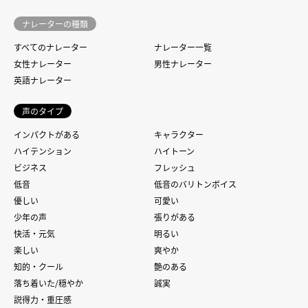
ナレーターの種類
すべてのナレーター
ナレーター一覧
女性ナレーター
男性ナレーター
英語ナレーター
声のタイプ
インパクトがある
キャラクター
ハイテンション
ハイトーン
ビジネス
フレッシュ
低音
低音のバリトンボイス
優しい
可愛い
少年の声
張りがある
快活・元気
明るい
楽しい
爽やか
知的・クール
艶のある
落ち着いた/穏やか
誠実
説得力・重圧感