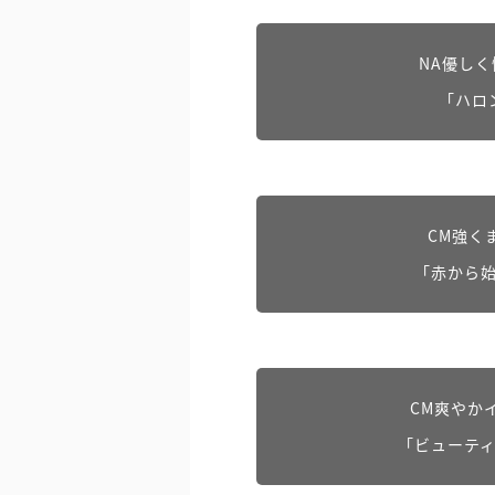
NA優し
「ハロ
CM強く
「赤から
CM爽やか
「ビューテ