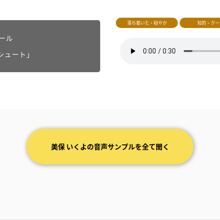
落ち着いた・穏やか
知的・クー
クール
シュート」
美保 いくよの音声サンプルを全て聞く