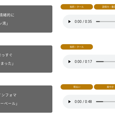
知的・クール
説得力・重
く情緒的に
ン湾」
知的・クール
まっすぐ
始まった」
明るい
爽やか
インフォマ
ィーベール」