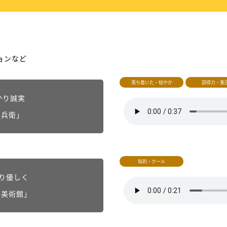
ョンなど
落ち着いた・穏やか
説得力・重
かり誠実
官兵衛」
知的・クール
とり優しく
二美術館」