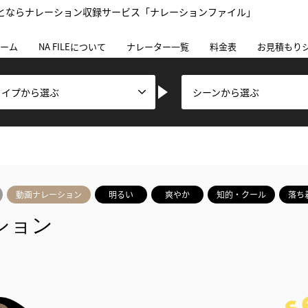
とならナレーション収録サービス「ナレーションファイル」
ーム
NA FILEについて
ナレーター一覧
料金表
お見積もり
タイプから選ぶ
シーンから選ぶ
動画ナレーション
明るい
爽やか
知的・クール
落ち
ション