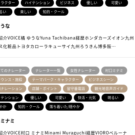
ャラクター
ハイテンション
ビジネス
優しい
可愛い
るい
楽しい
知的・クール
ゆうな
紹介VOICE橘 ゆうなYuna Tachibana経歴ホンダカーズイオン九州
ス化粧品トヨタカローラキューサイ九州ろうきん博多阪…
べてのナレーター
ナレーター一覧
女性ナレーター
村口ミナミ
ナウンス・施設
テーマパーク・キャラクター
ビジネスシーン
画ナレーション
店舗・ポイント
留守番電話
観光地音声ガイド
イテンション
優しい
可愛い
快活・元気
明るい
やか
知的・クール
落ち着いた/穏やか
 ミナミ
介VOICE村口 ミナミMinami Muraguchi経歴VIOROベルーナ