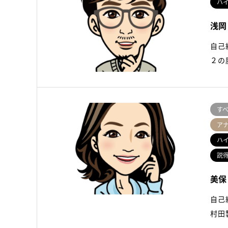
ハ
浅岡
自己
２の
す
ア
ハ
説
美保
自己
村田