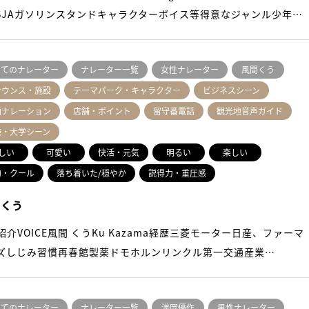
SSJAガソリンスタンドキャラクターボイス等得意なジャンル少年…
べてのナレーター
ナレーター一覧
女性ナレーター
風間くう
ナウンス・施設
テーマパーク・キャラクター
ビジネスシーン
画ナレーション
店舗・ポイント
留守番電話
観光地音声ガイド
験・大学シーン
しい
可愛い
快活・元気
明るい
楽しい
的・クール
落ち着いた/穏やか
説得力・重圧感
 くう
紹介VOICE風間 くうKu Kazama経歴三菱モーター日産、ファーマ
ズしじみ習慣再春館製薬ドモホルンリンクル第一交通産業…
べてのナレーター
ナレーター一覧
浅岡優作
男性ナレーター