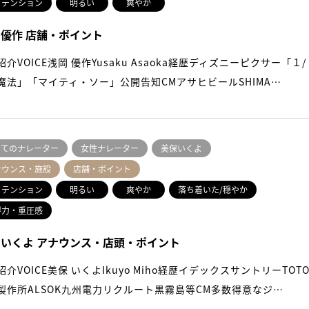
イテンション
明るい
爽やか
 優作 店舗・ポイント
紹介VOICE浅岡 優作Yusaku Asaoka経歴ディズニーピクサー「１/
魔法」「マイティ・ソー」公開告知CMアサヒビールSHIMA…
べてのナレーター
女性ナレーター
美保いくよ
ナウンス・施設
店舗・ポイント
イテンション
明るい
爽やか
落ち着いた/穏やか
得力・重圧感
 いくよ アナウンス・店頭・ポイント
紹介VOICE美保 いくよIkuyo Miho経歴イデックスサントリーTOT
製作所ALSOK九州電力リクルート黒霧島等CM多数得意なジ…