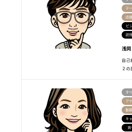
テ
店
ビ
説
浅岡
自己
２の
す
ア
動
キ
爽