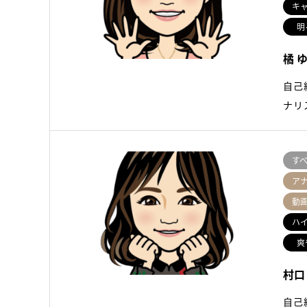
キ
明
橘 
自己
ナリ
す
ア
動
ハ
爽
村口
自己紹