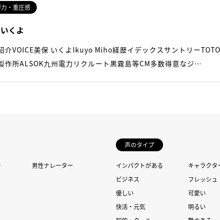
得力・重圧感
 いくよ
紹介VOICE美保 いくよIkuyo Miho経歴イデックスサントリーTOT
製作所ALSOK九州電力リクルート黒霧島等CM多数得意なジ…
声のタイプ
ー
男性ナレーター
インパクトがある
キャラクタ
ビジネス
フレッシュ
優しい
可愛い
快活・元気
明るい