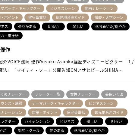
ーマパーク・キャラクター
ビジネスシーン
動画ナレーション
舗・ポイント
留守番電話
観光地音声ガイド
試験・大学シーン
ジネス
張りがある
明るい
楽しい
落ち着いた/穏やか
得力・重圧感
 優作
紹介VOICE浅岡 優作Yusaku Asaoka経歴ディズニーピクサー「１/
魔法」「マイティ・ソー」公開告知CMアサヒビールSHIMA…
べてのナレーター
ナレーター一覧
女性ナレーター
美保いくよ
ナウンス・施設
テーマパーク・キャラクター
ビジネスシーン
画ナレーション
店舗・ポイント
留守番電話
観光地音声ガイド
ャラクター
ハイテンション
ビジネス
優しい
明るい
やか
知的・クール
艶のある
落ち着いた/穏やか