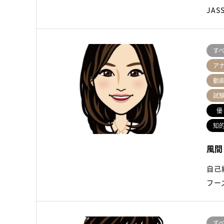
JA
す
ア
動
試
優
知
風間
自己
フー
す