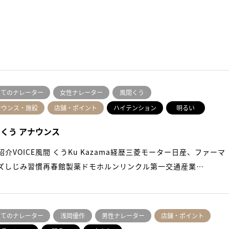
べてのナレーター
女性ナレーター
風間くう
ナウンス・施設
店舗・ポイント
ハイテンション
明るい
 くう アナウンス
紹介VOICE風間 くうKu Kazama経歴三菱モーター日産、ファーマ
ズしじみ習慣再春館製薬ドモホルンリンクル第一交通産業…
べてのナレーター
浅岡優作
男性ナレーター
店舗・ポイント