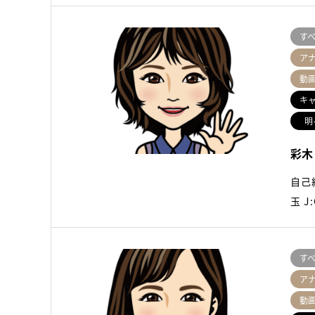
す
ア
動
キ
明
彩木
自己紹
玉 
す
ア
動