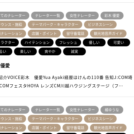
べてのナレーター
ナレーター一覧
女性ナレーター
彩木 優愛
ナウンス・施設
テーマパーク・キャラクター
ビジネスシーン
画ナレーション
店舗・ポイント
留守番電話
観光地音声ガイド
ャラクター
ハイテンション
フレッシュ
優しい
可愛い
るい
楽しい
爽やか
誠実
 優愛
介VOICE彩木 優愛Yua Ayaki経歴ほけんの110番 告知J:COM埼
J:COMフェスタHOYA レンズCM川越ハウジングステージ（フ…
べてのナレーター
ナレーター一覧
女性ナレーター
橘ゆうな
ナウンス・施設
テーマパーク・キャラクター
ビジネスシーン
画ナレーション
店舗・ポイント
留守番電話
観光地音声ガイド