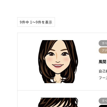
9件中 1〜9件を表示
す
ア
風間
自己
フー
す