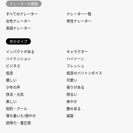
ナレーターの種類
すべてのナレーター
ナレーター一覧
女性ナレーター
男性ナレーター
英語ナレーター
声のタイプ
インパクトがある
キャラクター
ハイテンション
ハイトーン
ビジネス
フレッシュ
低音
低音のバリトンボイス
優しい
可愛い
少年の声
張りがある
快活・元気
明るい
楽しい
爽やか
知的・クール
艶のある
落ち着いた/穏やか
誠実
説得力・重圧感