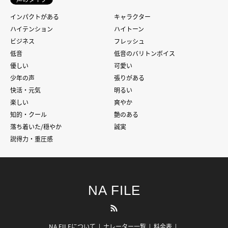
インパクトがある
キャラクター
ハイテンション
ハイトーン
ビジネス
フレッシュ
低音
低音のバリトンボイス
優しい
可愛い
少年の声
張りがある
快活・元気
明るい
楽しい
爽やか
知的・クール
艶のある
落ち着いた/穏やか
誠実
説得力・重圧感
NA FILE
RSS
NA FILEについて
ナレーター一覧
料金表