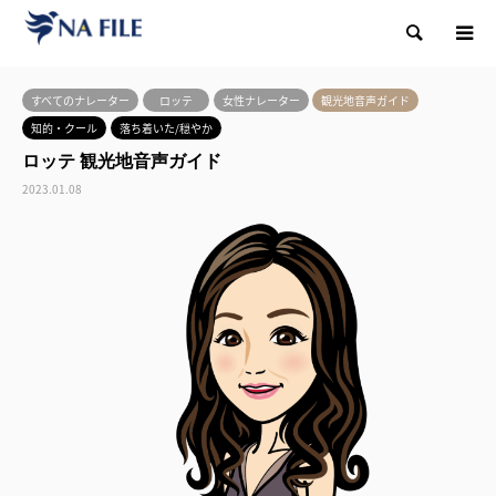
検索
すべてのナレーター
ロッテ
女性ナレーター
観光地音声ガイド
知的・クール
落ち着いた/穏やか
ロッテ 観光地音声ガイド
2023.01.08